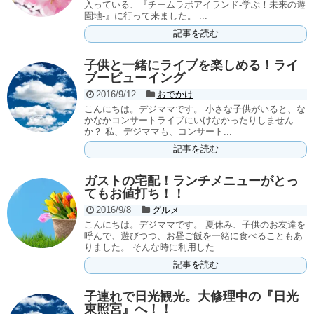
入っている、『チームラボアイランド-学ぶ！未来の遊
園地-』に行って来ました。 ...
記事を読む
子供と一緒にライブを楽しめる！ライ
ブービューイング
2016/9/12
おでかけ
こんにちは。デジママです。 小さな子供がいると、な
かなかコンサートライブにいけなかったりしません
か？ 私、デジママも、コンサート...
記事を読む
ガストの宅配！ランチメニューがとっ
てもお値打ち！！
2016/9/8
グルメ
こんにちは。デジママです。 夏休み、子供のお友達を
呼んで、遊びつつ、お昼ご飯を一緒に食べることもあ
りました。 そんな時に利用した...
記事を読む
子連れで日光観光。大修理中の『日光
東照宮』へ！！