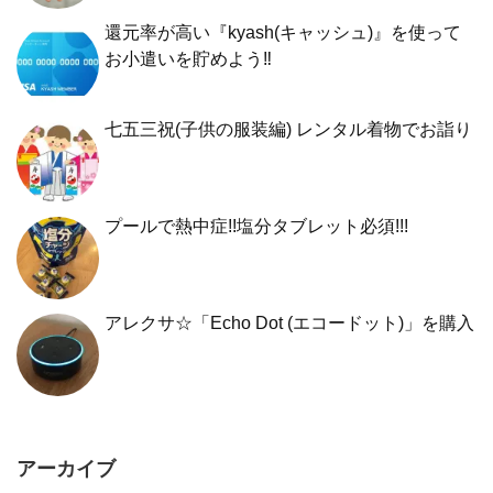
還元率が高い『kyash(キャッシュ)』を使って
お小遣いを貯めよう‼︎
七五三祝(子供の服装編) レンタル着物でお詣り
プールで熱中症!!塩分タブレット必須!!!
アレクサ☆「Echo Dot (エコードット)」を購入
アーカイブ