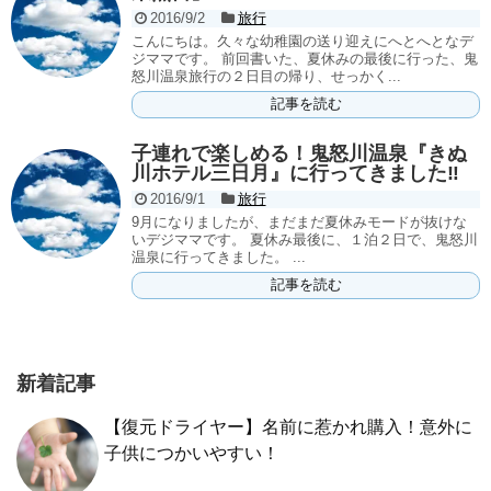
2016/9/2
旅行
こんにちは。久々な幼稚園の送り迎えにへとへとなデ
ジママです。 前回書いた、夏休みの最後に行った、鬼
怒川温泉旅行の２日目の帰り、せっかく...
記事を読む
子連れで楽しめる！鬼怒川温泉『きぬ
川ホテル三日月』に行ってきました‼︎
2016/9/1
旅行
9月になりましたが、まだまだ夏休みモードが抜けな
いデジママです。 夏休み最後に、１泊２日で、鬼怒川
温泉に行ってきました。 ...
記事を読む
新着記事
【復元ドライヤー】名前に惹かれ購入！意外に
子供につかいやすい！