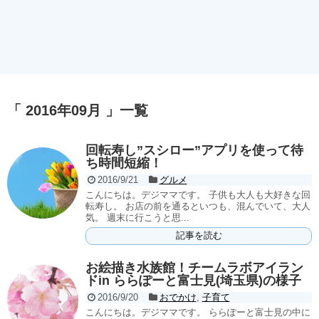
「 2016年09月 」一覧
回転寿し”スシロー”アプリを使って待
ち時間短縮！
2016/9/21
グルメ
こんにちは。デジママです。 子供も大人も大好きな回
転寿し。 お店の前を通るといつも、混んでいて、大人
気。 週末に行こうと思...
記事を読む
お絵描き水族館！チームラボアイラン
ドin ららぽーと富士見(埼玉県)の様子
2016/9/20
おでかけ
,
子育て
こんにちは。デジママです。 ららぽーと富士見の中に