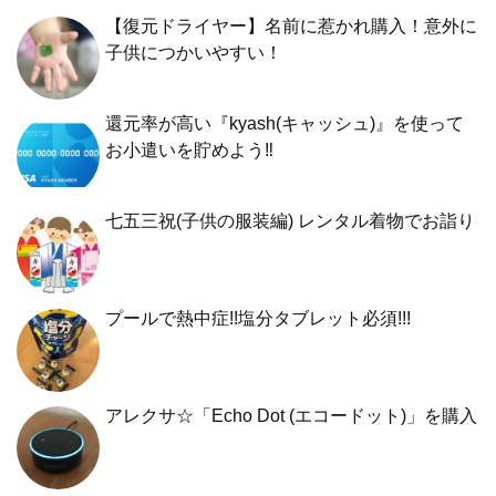
【復元ドライヤー】名前に惹かれ購入！意外に
子供につかいやすい！
還元率が高い『kyash(キャッシュ)』を使って
お小遣いを貯めよう‼︎
七五三祝(子供の服装編) レンタル着物でお詣り
プールで熱中症!!塩分タブレット必須!!!
アレクサ☆「Echo Dot (エコードット)」を購入