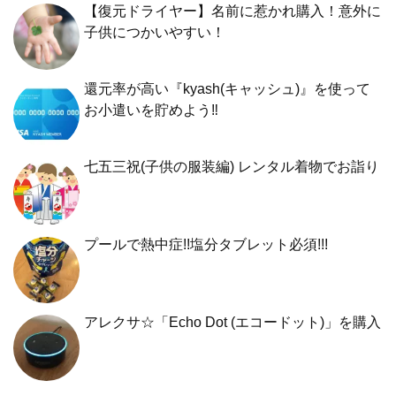
【復元ドライヤー】名前に惹かれ購入！意外に
子供につかいやすい！
還元率が高い『kyash(キャッシュ)』を使って
お小遣いを貯めよう‼︎
七五三祝(子供の服装編) レンタル着物でお詣り
プールで熱中症!!塩分タブレット必須!!!
アレクサ☆「Echo Dot (エコードット)」を購入