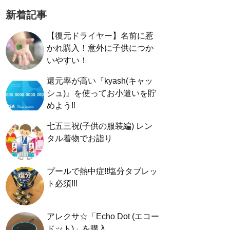
新着記事
【復元ドライヤー】名前に惹
かれ購入！意外に子供につか
いやすい！
還元率が高い『kyash(キャッ
シュ)』を使ってお小遣いを貯
めよう‼︎
七五三祝(子供の服装編) レン
タル着物でお詣り
プールで熱中症!!塩分タブレッ
ト必須!!!
アレクサ☆「Echo Dot (エコー
ドット)」を購入