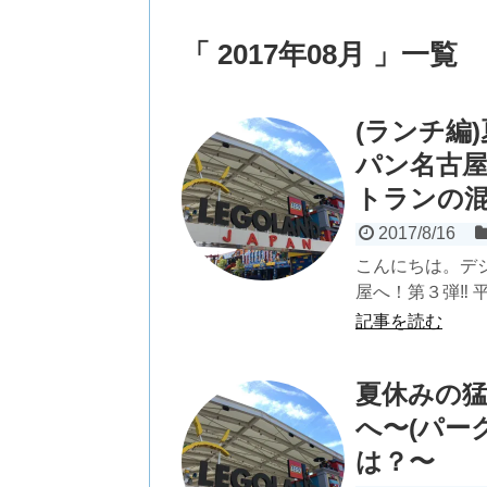
「 2017年08月 」一覧
(ランチ編
パン名古
トランの
2017/8/16
こんにちは。デ
屋へ！第３弾‼︎
記事を読む
夏休みの
へ〜(パー
は？〜