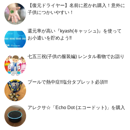
【復元ドライヤー】名前に惹かれ購入！意外に
子供につかいやすい！
還元率が高い『kyash(キャッシュ)』を使って
お小遣いを貯めよう‼︎
七五三祝(子供の服装編) レンタル着物でお詣り
プールで熱中症!!塩分タブレット必須!!!
アレクサ☆「Echo Dot (エコードット)」を購入