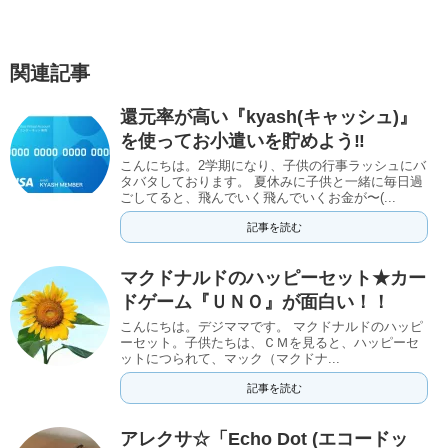
関連記事
還元率が高い『kyash(キャッシュ)』
を使ってお小遣いを貯めよう‼︎
こんにちは。2学期になり、子供の行事ラッシュにバ
タバタしております。 夏休みに子供と一緒に毎日過
ごしてると、飛んでいく飛んでいくお金が〜(...
記事を読む
マクドナルドのハッピーセット★カー
ドゲーム『ＵＮＯ』が面白い！！
こんにちは。デジママです。 マクドナルドのハッピ
ーセット。子供たちは、ＣＭを見ると、ハッピーセ
ットにつられて、マック（マクドナ...
記事を読む
アレクサ☆「Echo Dot (エコードッ