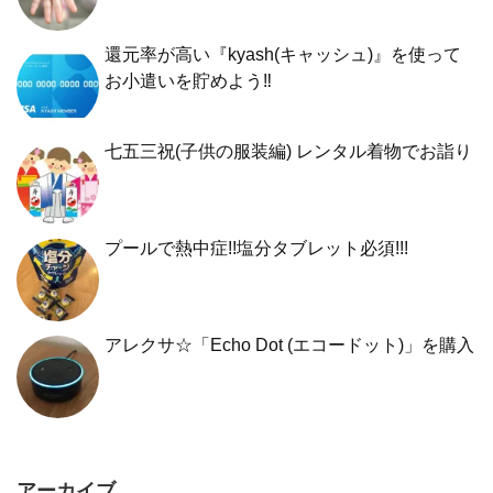
還元率が高い『kyash(キャッシュ)』を使って
お小遣いを貯めよう‼︎
七五三祝(子供の服装編) レンタル着物でお詣り
プールで熱中症!!塩分タブレット必須!!!
アレクサ☆「Echo Dot (エコードット)」を購入
アーカイブ