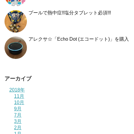
プールで熱中症!!塩分タブレット必須!!!
アレクサ☆「Echo Dot (エコードット)」を購入
アーカイブ
2018年
11月
10月
9月
7月
3月
2月
1月