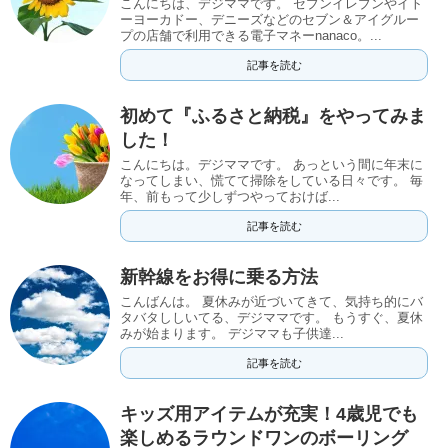
こんにちは、デジママです。 セブンイレブンやイト
ーヨーカドー、デニーズなどのセブン＆アイグルー
プの店舗で利用できる電子マネーnanaco。...
記事を読む
初めて『ふるさと納税』をやってみま
した！
こんにちは。デジママです。 あっという間に年末に
なってしまい、慌てて掃除をしている日々です。 毎
年、前もって少しずつやっておけば...
記事を読む
新幹線をお得に乗る方法
こんばんは。 夏休みが近づいてきて、気持ち的にバ
タバタししいてる、デジママです。 もうすぐ、夏休
みが始まります。 デジママも子供達...
記事を読む
キッズ用アイテムが充実！4歳児でも
楽しめるラウンドワンのボーリング