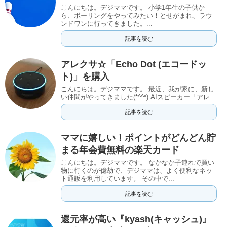
こんにちは。デジママです。 小学1年生の子供か
ら、ボーリングをやってみたい！とせがまれ、ラウ
ンドワンに行ってきました。...
記事を読む
アレクサ☆「Echo Dot (エコードッ
ト)」を購入
こんにちは。デジママです。 最近、我が家に、新し
い仲間がやってきました(*^^*) AIスピーカー「アレ...
記事を読む
ママに嬉しい！ポイントがどんどん貯
まる年会費無料の楽天カード
こんにちは。デジママです。 なかなか子連れで買い
物に行くのが億劫で、デジママは、よく便利なネッ
ト通販を利用しています。 その中で...
記事を読む
還元率が高い『kyash(キャッシュ)』